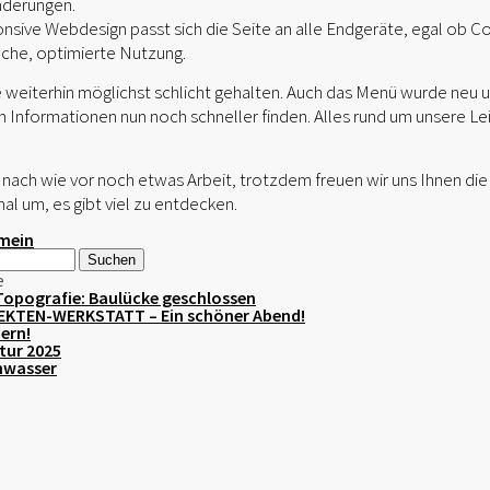
Änderungen.
nsive Webdesign passt sich die Seite an alle Endgeräte, egal ob 
ache, optimierte Nutzung.
 weiterhin möglichst schlicht gehalten. Auch das Menü wurde neu und
 Informationen nun noch schneller finden. Alles rund um unsere Le
 nach wie vor noch etwas Arbeit, trotzdem freuen wir uns Ihnen die
al um, es gibt viel zu entdecken.
emein
e
Topografie: Baulücke geschlossen
TEKTEN-WERKSTATT – Ein schöner Abend!
iern!
tur 2025
hwasser