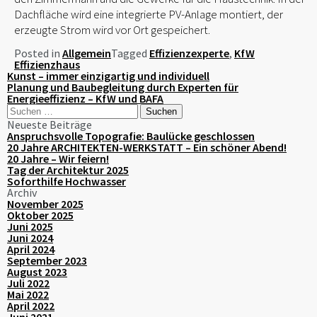
Dachfläche wird eine integrierte PV-Anlage montiert, der
erzeugte Strom wird vor Ort gespeichert.
Posted in
Allgemein
Tagged
Effizienzexperte
,
KfW
Effizienzhaus
Beitragsnavigation
Kunst – immer einzigartig und individuell
Planung und Baubegleitung durch Experten für
Energieeffizienz – KfW und BAFA
Suchen
nach:
Neueste Beiträge
Anspruchsvolle Topografie: Baulücke geschlossen
20 Jahre ARCHITEKTEN-WERKSTATT – Ein schöner Abend!
20 Jahre – Wir feiern!
Tag der Architektur 2025
Soforthilfe Hochwasser
Archiv
November 2025
Oktober 2025
Juni 2025
Juni 2024
April 2024
September 2023
August 2023
Juli 2022
Mai 2022
April 2022
Juni 2021