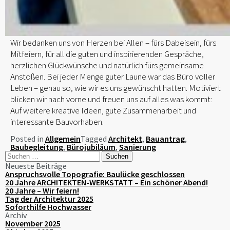
Wir bedanken uns von Herzen bei Allen – fürs Dabeisein, fürs
Mitfeiern, für all die guten und inspirierenden Gespräche,
herzlichen Glückwünsche und natürlich fürs gemeinsame
Anstoßen. Bei jeder Menge guter Laune war das Büro voller
Leben – genau so, wie wir es uns gewünscht hatten. Motiviert
blicken wir nach vorne und freuen uns auf alles was kommt:
Auf weitere kreative Ideen, gute Zusammenarbeit und
interessante Bauvorhaben.
Posted in
Allgemein
Tagged
Architekt
,
Bauantrag
,
Baubegleitung
,
Bürojubiläum
,
Sanierung
Suchen
nach:
Neueste Beiträge
Anspruchsvolle Topografie: Baulücke geschlossen
20 Jahre ARCHITEKTEN-WERKSTATT – Ein schöner Abend!
20 Jahre – Wir feiern!
Tag der Architektur 2025
Soforthilfe Hochwasser
Archiv
November 2025